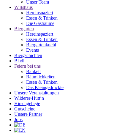
Unser Team
Wirtshaus
Hereinspaziert
Essen & Trinken
Die Gasträume
Biergarten
Hereinspaziert
Essen & Trinken
Biergartenkuchl
Events
Biergschichten
Bladl
Feiern bei uns
Bankett
Räumlichkeiten
Essen & Trinken
Das Kleingedruckte
Unsere Veranstaltungen
Wilderer-Hütt’n
Hirschgehege
Gutscheine
Unsere Partner
Jobs