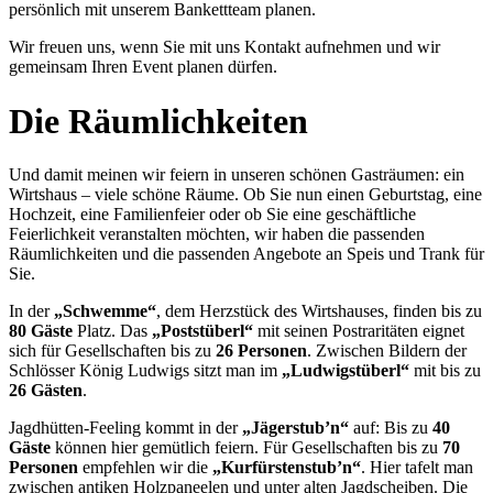
persönlich mit unserem Bankettteam planen.
Wir freuen uns, wenn Sie mit uns Kontakt aufnehmen und wir
gemeinsam Ihren Event planen dürfen.
Die Räumlichkeiten
Und damit meinen wir feiern in unseren schönen Gasträumen: ein
Wirtshaus – viele schöne Räume. Ob Sie nun einen Geburtstag, eine
Hochzeit, eine Familienfeier oder ob Sie eine geschäftliche
Feierlichkeit veranstalten möchten, wir haben die passenden
Räumlichkeiten und die passenden Angebote an Speis und Trank für
Sie.
In der
„Schwemme“
, dem Herzstück des Wirtshauses, finden bis zu
80 Gäste
Platz. Das
„Poststüberl“
mit seinen Postraritäten eignet
sich für Gesellschaften bis zu
26 Personen
. Zwischen Bildern der
Schlösser König Ludwigs sitzt man im
„Ludwigstüberl“
mit bis zu
26 Gästen
.
Jagdhütten-Feeling kommt in der
„Jägerstub’n“
auf: Bis zu
40
Gäste
können hier gemütlich feiern. Für Gesellschaften bis zu
70
Personen
empfehlen wir die
„Kurfürstenstub’n“
. Hier tafelt man
zwischen antiken Holzpaneelen und unter alten Jagdscheiben. Die