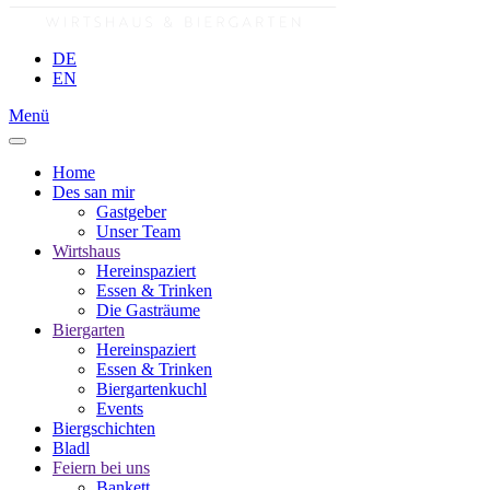
DE
EN
Menü
Home
Des san mir
Gastgeber
Unser Team
Wirtshaus
Hereinspaziert
Essen & Trinken
Die Gasträume
Biergarten
Hereinspaziert
Essen & Trinken
Biergartenkuchl
Events
Biergschichten
Bladl
Feiern bei uns
Bankett